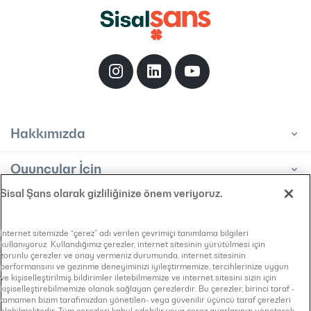
Hakkımızda
Oyuncular İçin
Sisal Şans olarak gizliliğinize önem veriyoruz.
Bayiler İçin
Bilgi Toplumu Hizmeti
İnternet sitemizde “çerez” adı verilen çevrimiçi tanımlama bilgileri
kullanıyoruz. Kullandığımız çerezler, internet sitesinin yürütülmesi için
KVKK Aydınlatma Metni
zorunlu çerezler ve onay vermeniz durumunda, internet sitesinin
Bilgi Edinme Başvuru Formu
performansını ve gezinme deneyiminizi iyileştirmemize, tercihlerinize uygun
Çerez Politikası
ve kişiselleştirilmiş bildirimler iletebilmemize ve internet sitesini sizin için
kişiselleştirebilmemize olanak sağlayan çerezlerdir. Bu çerezler, birinci taraf -
Gizlilik Sözleşmesi
tamamen bizim tarafımızdan yönetilen- veya güvenilir üçüncü taraf çerezleri