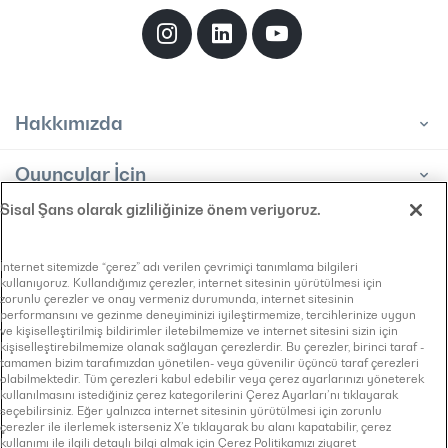
Hakkımızda
Oyuncular İçin
Sisal Şans olarak gizliliğinize önem veriyoruz.
Bayiler İçin
Bilgi Toplumu Hizmeti
İnternet sitemizde “çerez” adı verilen çevrimiçi tanımlama bilgileri
kullanıyoruz. Kullandığımız çerezler, internet sitesinin yürütülmesi için
KVKK Aydınlatma Metni
zorunlu çerezler ve onay vermeniz durumunda, internet sitesinin
Bilgi Edinme Başvuru Formu
performansını ve gezinme deneyiminizi iyileştirmemize, tercihlerinize uygun
Çerez Politikası
ve kişiselleştirilmiş bildirimler iletebilmemize ve internet sitesini sizin için
kişiselleştirebilmemize olanak sağlayan çerezlerdir. Bu çerezler, birinci taraf -
Gizlilik Sözleşmesi
tamamen bizim tarafımızdan yönetilen- veya güvenilir üçüncü taraf çerezleri
olabilmektedir. Tüm çerezleri kabul edebilir veya çerez ayarlarınızı yöneterek
kullanılmasını istediğiniz çerez kategorilerini Çerez Ayarları’nı tıklayarak
seçebilirsiniz. Eğer yalnızca internet sitesinin yürütülmesi için zorunlu
çerezler ile ilerlemek isterseniz X’e tıklayarak bu alanı kapatabilir, çerez
kullanımı ile ilgili detaylı bilgi almak için Çerez Politikamızı ziyaret