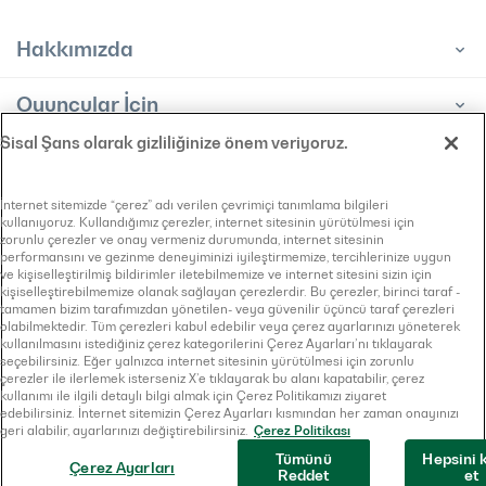
Hakkımızda
Oyuncular İçin
Sisal Şans olarak gizliliğinize önem veriyoruz.
Bayiler İçin
Bilgi Toplumu Hizmeti
İnternet sitemizde “çerez” adı verilen çevrimiçi tanımlama bilgileri
kullanıyoruz. Kullandığımız çerezler, internet sitesinin yürütülmesi için
KVKK Aydınlatma Metni
zorunlu çerezler ve onay vermeniz durumunda, internet sitesinin
Bilgi Edinme Başvuru Formu
performansını ve gezinme deneyiminizi iyileştirmemize, tercihlerinize uygun
Çerez Politikası
ve kişiselleştirilmiş bildirimler iletebilmemize ve internet sitesini sizin için
kişiselleştirebilmemize olanak sağlayan çerezlerdir. Bu çerezler, birinci taraf -
Gizlilik Sözleşmesi
tamamen bizim tarafımızdan yönetilen- veya güvenilir üçüncü taraf çerezleri
olabilmektedir. Tüm çerezleri kabul edebilir veya çerez ayarlarınızı yöneterek
kullanılmasını istediğiniz çerez kategorilerini Çerez Ayarları’nı tıklayarak
seçebilirsiniz. Eğer yalnızca internet sitesinin yürütülmesi için zorunlu
çerezler ile ilerlemek isterseniz X’e tıklayarak bu alanı kapatabilir, çerez
kullanımı ile ilgili detaylı bilgi almak için Çerez Politikamızı ziyaret
© 2026
Sisal Şans
. Tüm Hakları Saklıdır
edebilirsiniz. İnternet sitemizin Çerez Ayarları kısmından her zaman onayınızı
geri alabilir, ayarlarınızı değiştirebilirsiniz.
Çerez Politikası
Tümünü
Hepsini 
Site Designed & Created by
Çerez Ayarları
Reddet
et
Turuncu Internet Solutions