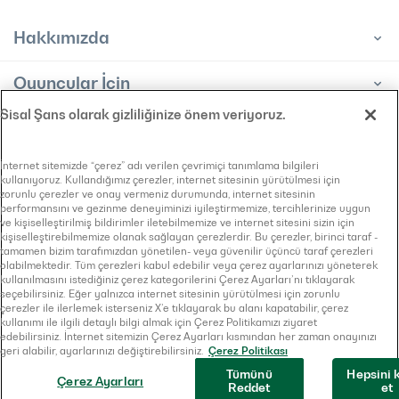
Hakkımızda
Oyuncular İçin
Sisal Şans olarak gizliliğinize önem veriyoruz.
Bayiler İçin
Bilgi Toplumu Hizmeti
İnternet sitemizde “çerez” adı verilen çevrimiçi tanımlama bilgileri
kullanıyoruz. Kullandığımız çerezler, internet sitesinin yürütülmesi için
KVKK Aydınlatma Metni
zorunlu çerezler ve onay vermeniz durumunda, internet sitesinin
Bilgi Edinme Başvuru Formu
performansını ve gezinme deneyiminizi iyileştirmemize, tercihlerinize uygun
Çerez Politikası
ve kişiselleştirilmiş bildirimler iletebilmemize ve internet sitesini sizin için
kişiselleştirebilmemize olanak sağlayan çerezlerdir. Bu çerezler, birinci taraf -
Gizlilik Sözleşmesi
tamamen bizim tarafımızdan yönetilen- veya güvenilir üçüncü taraf çerezleri
olabilmektedir. Tüm çerezleri kabul edebilir veya çerez ayarlarınızı yöneterek
kullanılmasını istediğiniz çerez kategorilerini Çerez Ayarları’nı tıklayarak
seçebilirsiniz. Eğer yalnızca internet sitesinin yürütülmesi için zorunlu
çerezler ile ilerlemek isterseniz X’e tıklayarak bu alanı kapatabilir, çerez
kullanımı ile ilgili detaylı bilgi almak için Çerez Politikamızı ziyaret
© 2026
Sisal Şans
. Tüm Hakları Saklıdır
edebilirsiniz. İnternet sitemizin Çerez Ayarları kısmından her zaman onayınızı
geri alabilir, ayarlarınızı değiştirebilirsiniz.
Çerez Politikası
Tümünü
Hepsini 
Site Designed & Created by
Çerez Ayarları
Reddet
et
Turuncu Internet Solutions