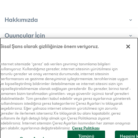
Hakkımızda
Oyuncular İçin
Sisal Şans olarak gizliliğinize önem veriyoruz.
Bayiler İçin
Bilgi Toplumu Hizmeti
İnternet sitemizde “çerez” adı verilen çevrimiçi tanımlama bilgileri
kullanıyoruz. Kullandığımız çerezler, internet sitesinin yürütülmesi için
KVKK Aydınlatma Metni
zorunlu çerezler ve onay vermeniz durumunda, internet sitesinin
Bilgi Edinme Başvuru Formu
performansını ve gezinme deneyiminizi iyileştirmemize, tercihlerinize uygun
Çerez Politikası
ve kişiselleştirilmiş bildirimler iletebilmemize ve internet sitesini sizin için
kişiselleştirebilmemize olanak sağlayan çerezlerdir. Bu çerezler, birinci taraf -
Gizlilik Sözleşmesi
tamamen bizim tarafımızdan yönetilen- veya güvenilir üçüncü taraf çerezleri
olabilmektedir. Tüm çerezleri kabul edebilir veya çerez ayarlarınızı yöneterek
kullanılmasını istediğiniz çerez kategorilerini Çerez Ayarları’nı tıklayarak
seçebilirsiniz. Eğer yalnızca internet sitesinin yürütülmesi için zorunlu
çerezler ile ilerlemek isterseniz X’e tıklayarak bu alanı kapatabilir, çerez
kullanımı ile ilgili detaylı bilgi almak için Çerez Politikamızı ziyaret
© 2026
Sisal Şans
. Tüm Hakları Saklıdır
edebilirsiniz. İnternet sitemizin Çerez Ayarları kısmından her zaman onayınızı
geri alabilir, ayarlarınızı değiştirebilirsiniz.
Çerez Politikası
Tümünü
Hepsini 
Site Designed & Created by